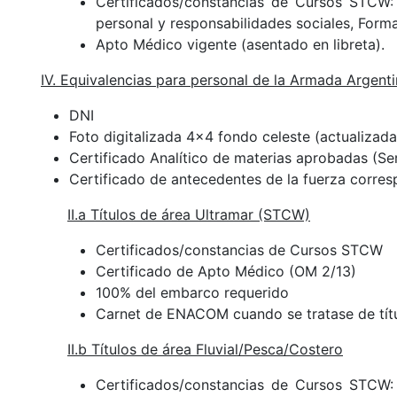
Certificados/constancias de Cursos STCW: 
personal y responsabilidades sociales, Form
Apto Médico vigente (asentado en libreta).
IV. Equivalencias para personal de la Armada Argent
DNI
Foto digitalizada 4x4 fondo celeste (actualizada
Certificado Analítico de materias aprobadas (
Se
Certificado de antecedentes de la fuerza corre
II.a Títulos de área Ultramar (STCW)
Certificados/constancias de Cursos STCW
Certificado de Apto Médico (OM 2/13)
100% del embarco requerido
Carnet de ENACOM cuando se tratase de tí
II.b Títulos de área Fluvial/Pesca/Costero
Certificados/constancias de Cursos STCW: 