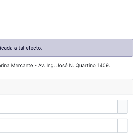
icada a tal efecto.
ina Mercante - Av. Ing. José N. Quartino 1409.
Mostra