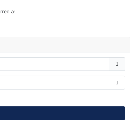
rreo a:
Mostrar